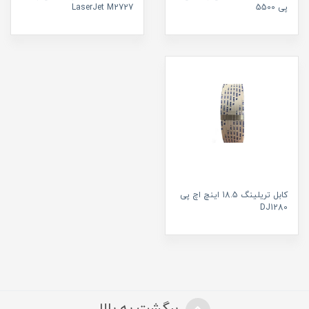
پی 5500
LaserJet M2727
کابل تریلینگ 18.5 اینچ اچ پی
DJ1280