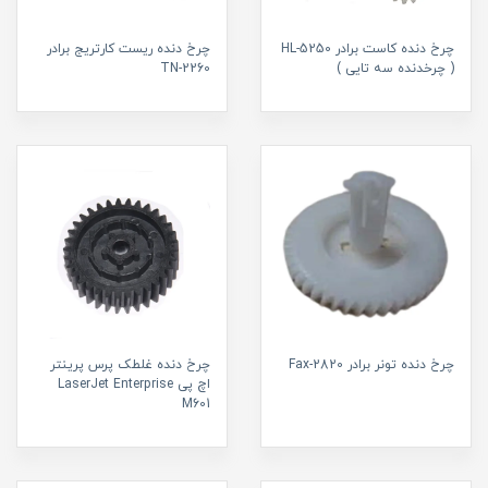
چرخ دنده کاست برادر HL-5250
چرخ دنده ریست کارتریج برادر
( چرخدنده سه تایی )
TN-2260
چرخ دنده تونر برادر Fax-2820
چرخ دنده غلطک پرس پرینتر
اچ پی LaserJet Enterprise
M601