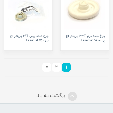
چرخ دنده درام 133T پرینتر اچ
چرخ دنده پرس 29T پرینتر اچ
پی LaserJet 5200
پی LaserJet 1160
2
1
برگشت به بالا