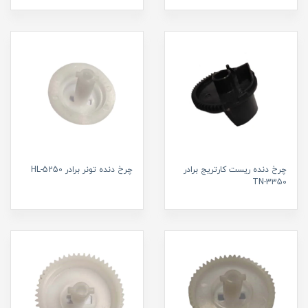
چرخ دنده ریست کارتریج برادر
چرخ دنده تونر برادر HL-5250
TN-3350