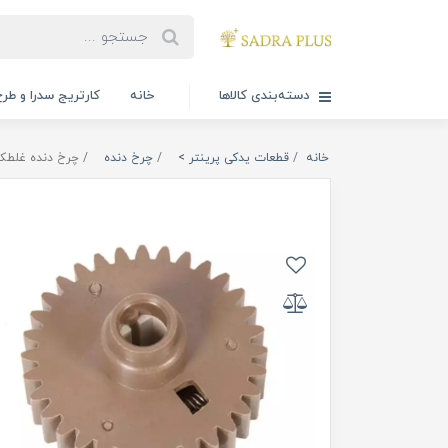
دسته‌بندی کالاها
خانه
کارتریج سدرا و طرح
خانه
قطعات یدکی پرینتر >
چرخ دنده
چرخ دنده غلطک پرس 32T پرینتر اچ پی