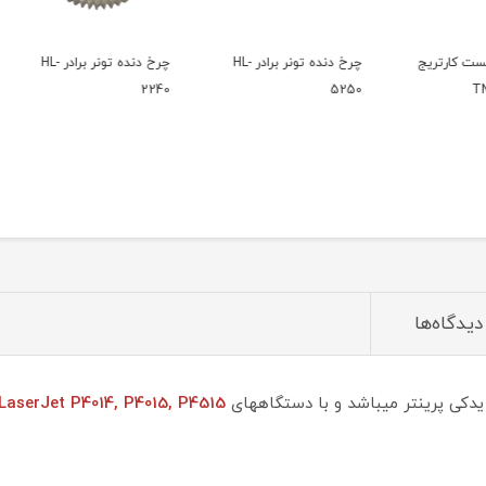
یج
چرخ دنده تونر برادر HL-
چرخ دنده تونر برادر HL-
2140
2240
5250
دیدگاه‌ها
ی پرینتر میباشد و با دستگاههای
P4015, P4515
LaserJet P4014,