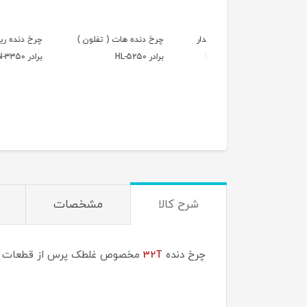
 دنده سویینگ قابدار
چرخ دنده هات ( تفلون )
چرخ دنده ریست کارتر
پرینتر اچ پی LaserJet
برادر HL-5250
برادر TN-3350
1
شرح کالا
مشخصات
چرخ دنده
32T
مخصوص غلطک پرس از قطعات یدک