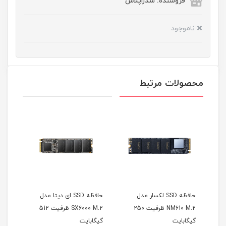
فروشنده: سدراپلاس
ناموجود
محصولات مرتبط
ه SSD لکسار مدل M.2
حافظه SSD لکسار مدل
حافظه SSD ای دیتا مدل
NM610 M.2 ظرفیت 250
SX6000 M.2 ظرفیت 512
گیگابایت
گیگابایت
گیگا