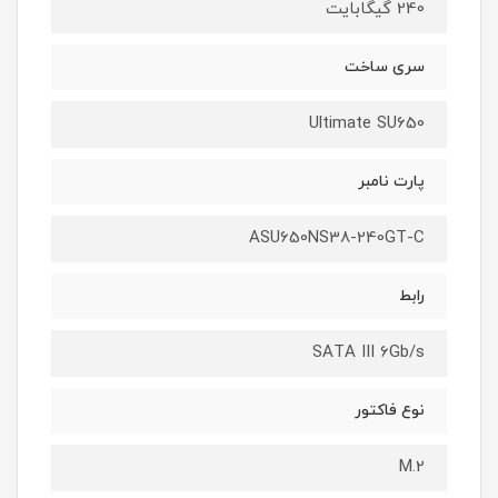
240 گیگابایت
سری ساخت
Ultimate SU650
پارت نامبر
ASU650NS38-240GT-C
رابط
SATA III 6Gb/s
نوع فاکتور
M.2