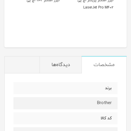
لیزر اسکنر پرینتر اچ پی
لیزر اسکنر 1102 اچ پی
LaserJet Pro M402
مشخصات
دیدگاه‌ها
برند
Brother
کد کالا