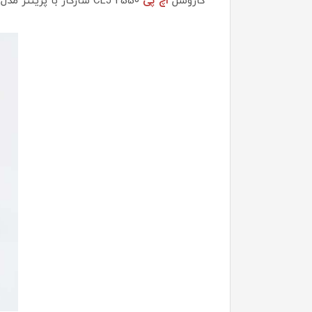
کاروسل
اچ پی
CLJ 2550 سازگار با پرینتر مدلHP COLOR LASERJET 2550 میباشد.