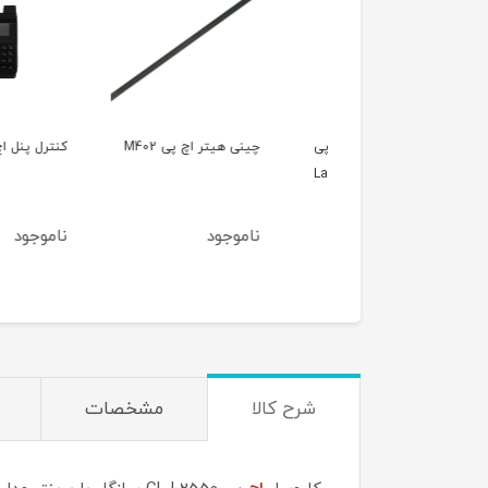
پیکاپ ADF پرینتر اچ پی
چینی هیتر اچ پی M402
کنترل پنل اچ پی M604
LaserJet Pro MFP M
وجود
ناموجود
ناموجود
شرح کالا
مشخصات