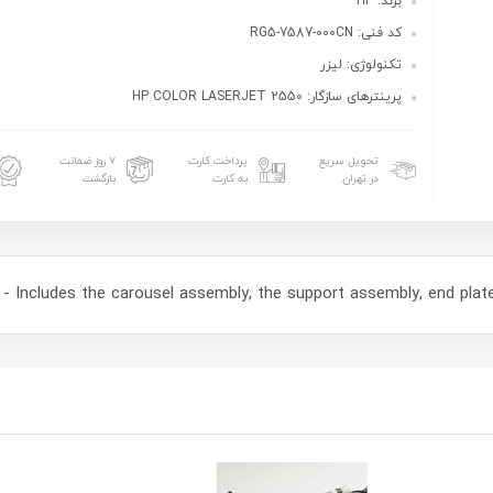
برند: HP
کد فنی: RG5-7587-000CN
تکنولوژی: لیزر
پرینترهای سازگار: HP COLOR LASERJET 2550
تحویل سریع
پرداخت کارت
۷ روز ضمانت
در تهران
به کارت
بازگشت
 - Includes the carousel assembly, the support assembly, end plate