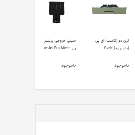
و (کاست) اچ پی
سینی خروجی پرینتر اچ
چینی سرامیک اچ پی
) 402N
پی LaserJet Pro M1212
M600-M601
ود
ناموجود
ناموجود