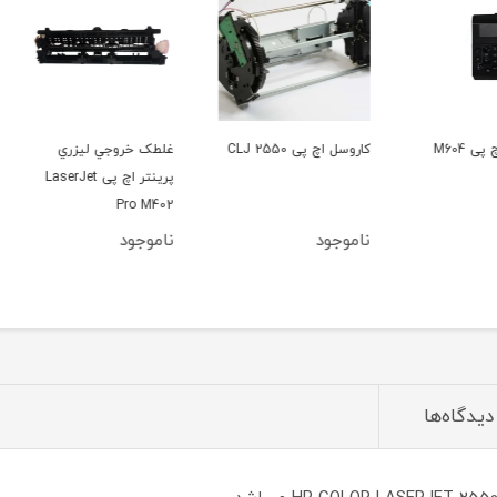
کاروسل اچ پی CLJ 2550
غلطک خروجي ليزري
تری د
پرینتر اچ پی LaserJet
(بدون پد
Pro M402
ناموجود
ناموجود
ناموج
دیدگاه‌ها