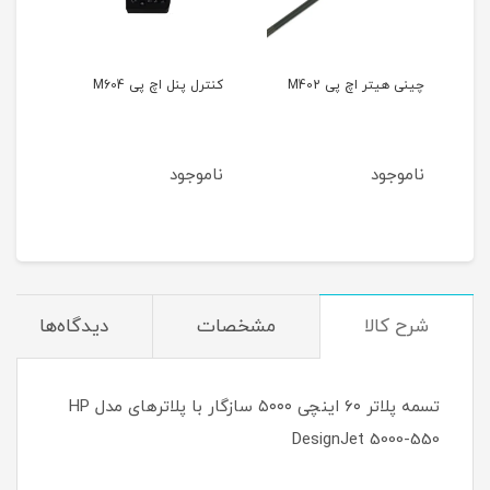
ی
چینی هیتر اچ پی M402
کنترل پنل اچ پی M604
کاروسل
ناموجود
ناموجود
نام
شرح کالا
مشخصات
دیدگاه‌ها
تسمه پلاتر ۶۰ اینچی ۵۰۰۰ سازگار با پلاترهای مدل HP
DesignJet 5000-550