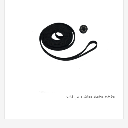
0-5100-5060-5560 میباشد.