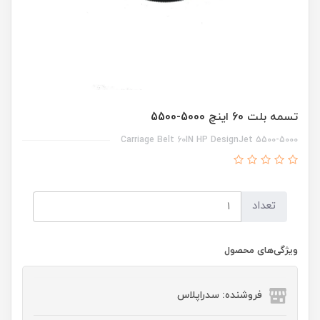
تسمه بلت 60 اینچ 5000-5500
Carriage Belt 60IN HP DesignJet 5500-5000
تعداد
ویژگی‌های محصول
فروشنده: سدراپلاس