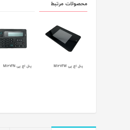
محصولات مرتبط
پنل اچ پی M127FW
پنل اچ پی M127FN