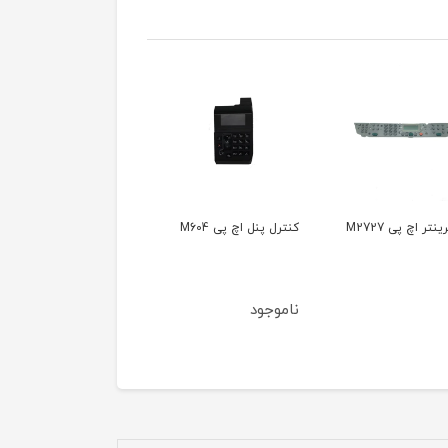
نتر اچ پی M2727
کنترل پنل اچ پی M604
ناموجود