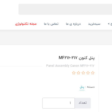
 >
سبدخرید
درباره ی ما
تماس با ما
مجله تکنولوژی
پنل کنون MF216-217
Panel Assembly Canon MF216-217
دسته :
پنل
تعداد