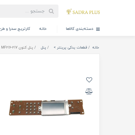
دسته‌بندی کالاها
خانه
کارتریج سدرا و طرح
خانه
قطعات یدکی پرینتر >
پنل
پنل کنون MF216-217