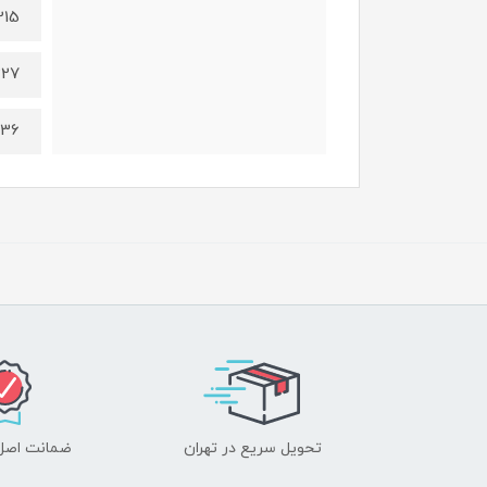
215
227
236
تحویل سریع در تهران
ضمانت اصل‌ب