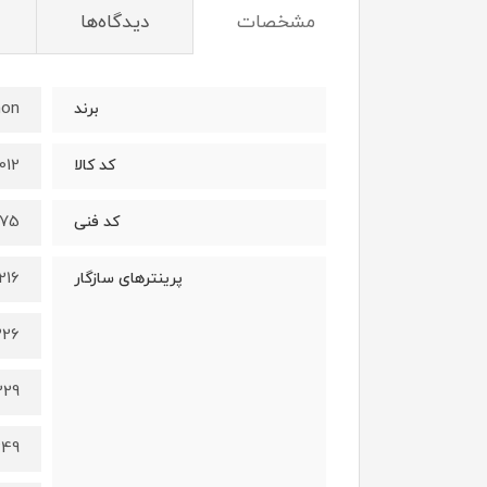
مشخصات
دیدگاه‌ها
non
برند
012
کد کالا
975
کد فنی
216
پرینترهای سازگار
226
229
249