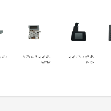
پنل تاچ پرینتر اچ پی
پنل اچ پی (لیزر رنگی)
پنل پری
252NW
401DN