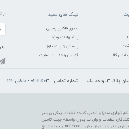
یت
لینک های مفید
از ت
صدور فاکتور رسمی
ا
پیشنهادات ویژه
شات
پرسش های متداول
ما ر
داندن کالا
قوانین و مقررات سایت
3، واحد یک
شماره تماس:
02141503 - داخلی 142
ا نام تجاری سدرا و تامین کننده قطعات یدکی پرینتر
د کنندگان قطعات و واردات بدون واسطه جهت تامین
به موقع و خدمت رسانی سریع، قطعات مصرفی و یدکی انواع پرینتر را با تنوع بیش از 2000 کالا از برندهای اچ