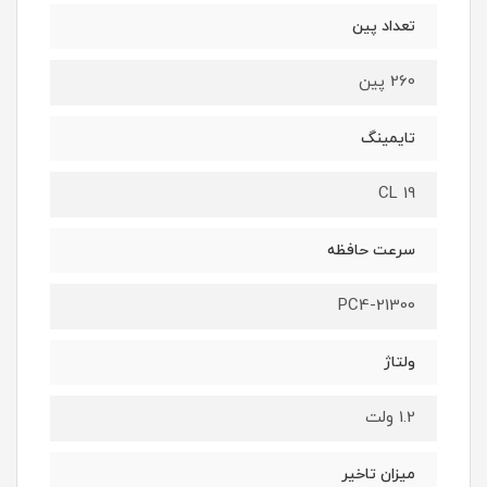
تعداد پین
260 پین
تایمینگ
CL 19
سرعت حافظه
PC4-21300
ولتاژ
1.2 ولت
میزان تاخیر