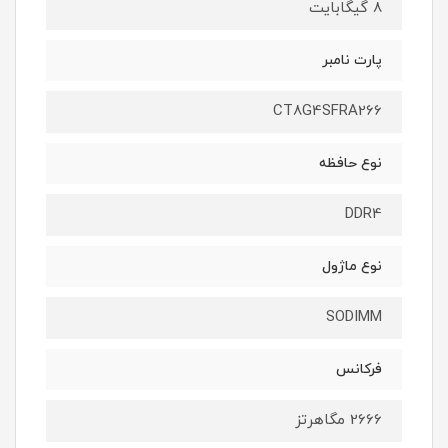
۸ گیگابایت
پارت نامبر
CT8G4SFRA266
نوع حافظه
DDR4
نوع ماژول
SODIMM
فرکانس
2666 مگاهرتز