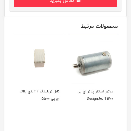
تماس بگیرید
محصولات مرتبط
چ
موتور اسکنر پلاتر اچ پی
کابل تریلینگ 42اینچ پلاتر
پاور 
DesignJet T1200
اچ پی 5500