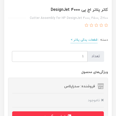
کاتر پلاتر اچ پی DesignJet 4000
Cutter Assembly for HP DesignJet 4000, 4500, Z6100
دسته :
قطعات یدکی پلاتر >
تعداد
ویژگی‌های محصول
فروشنده: سدراپلاس
ناموجود