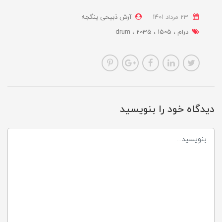
23 مرداد 1401
آرش ذبیحی ینگجه
درام
1505
2035
drum
دیدگاه خود را بنویسید