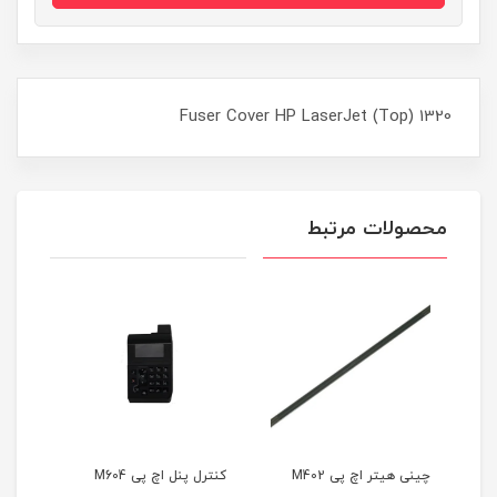
Fuser Cover HP LaserJet (Top) 1320
محصولات مرتبط
ی
چینی هیتر اچ پی M402
کنترل پنل اچ پی M604
کاروسل