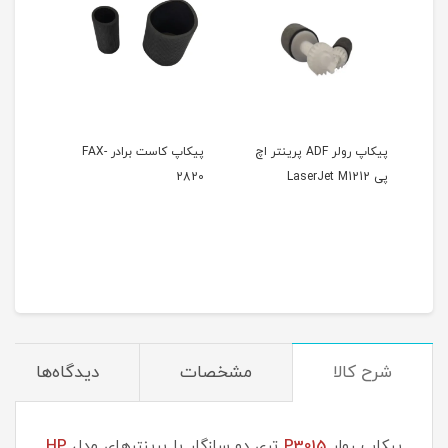
پیکاپ رولر ADF پرینتر اچ
پیکاپ کاست برادر FAX-
پیکا
پی LaserJet M1212
2820
M607
شرح کالا
مشخصات
دیدگاه‌ها
پیکاپ رولر
P3015
تری دو سازگار با پرینترهای مدل
HP