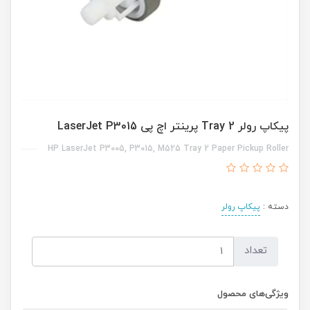
پیکاپ رولر Tray 2 پرینتر اچ پی LaserJet P3015
HP LaserJet P3005, P3015, M525 Tray 2 Paper Pickup Roller
دسته :
پیکاپ رولر
تعداد
ویژگی‌های محصول