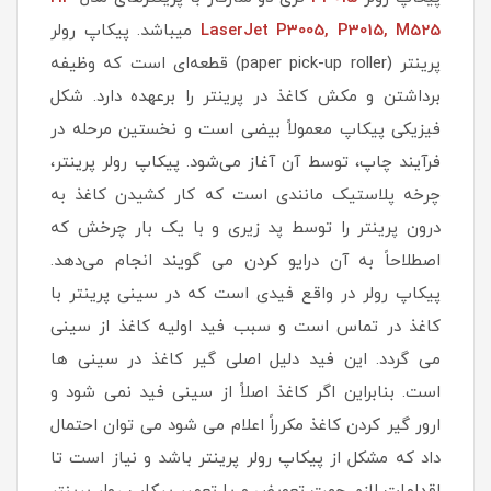
LaserJet P3005, P3015, M525
میباشد. پیکاپ رولر
پرینتر (paper pick-up roller) قطعه‌ای است که وظیفه
برداشتن و مکش کاغذ در پرینتر را برعهده دارد. شکل
فیزیکی پیکاپ معمولاً بیضی است و نخستین مرحله در
فرآیند چاپ، توسط آن آغاز می‌شود. پیکاپ رولر پرینتر،
چرخه پلاستیک مانندی است که کار کشیدن کاغذ به
درون پرینتر را توسط پد زیری و با یک بار چرخش که
اصطلاحاً به آن درایو کردن می گویند انجام می‌دهد.
پیکاپ رولر در واقع فیدی است که در سینی پرینتر با
کاغذ در تماس است و سبب فید اولیه کاغذ از سینی
می گردد. این فید دلیل اصلی گیر کاغذ در سینی ها
است. بنابراین اگر کاغذ اصلاً از سینی فید نمی شود و
ارور گیر کردن کاغذ مکرراً اعلام می شود می توان احتمال
داد که مشکل از پیکاپ رولر پرینتر باشد و نیاز است تا