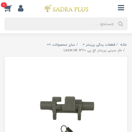
0
خانه
قطعات یدکی پرینتر >
سایر محصولات >>
خار سینی پرینتر اچ پی LaserJet 1320