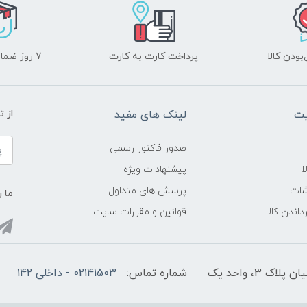
ودن کالا
پرداخت کارت به کارت
۷ روز ضمانت بازگشت
یت
لینک های مفید
از ت
صدور فاکتور رسمی
ا
پیشنهادات ویژه
شات
پرسش های متداول
ما ر
داندن کالا
قوانین و مقررات سایت
3، واحد یک
شماره تماس:
02141503 - داخلی 142