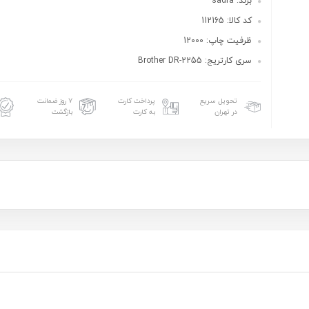
برند: sadra
کد کالا: 112165
ظرفیت چاپ: 12000
سری کارتریج: Brother DR-2255
تحویل سریع
پرداخت کارت
۷ روز ضمانت
در تهران
به کارت
بازگشت