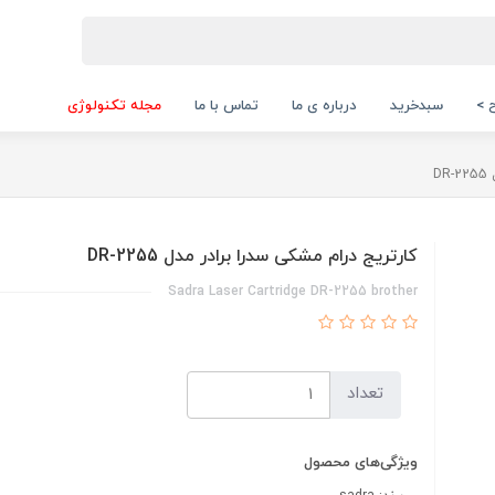
 >
سبدخرید
درباره ی ما
تماس با ما
مجله تکنولوژی
D
کارتریج درام مشکی سدرا برادر مدل DR-2255
Sadra Laser Cartridge DR-2255 brother
تعداد
ویژگی‌های محصول