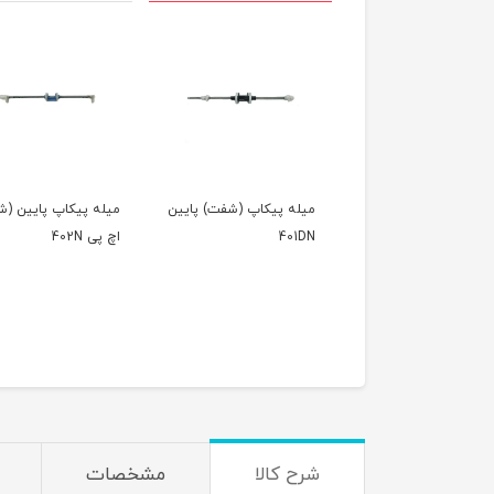
میله پیکاپ (شفت) پایین
میله پیکاپ پایین (
401DN
اچ پی 402N
شرح کالا
مشخصات