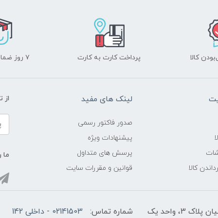
ودن کالا
پرداخت کارت به کارت
۷ روز ضمانت بازگشت
یت
لینک های مفید
از ت
صدور فاکتور رسمی
ا
پیشنهادات ویژه
شات
پرسش های متداول
ما ر
داندن کالا
قوانین و مقررات سایت
3، واحد یک
شماره تماس:
02141503 - داخلی 142