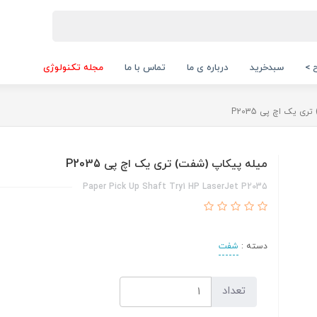
 >
سبدخرید
درباره ی ما
تماس با ما
مجله تکنولوژی
ی یک اچ پی P2035
میله پیکاپ (شفت) تری یک اچ پی P2035
Paper Pick Up Shaft Try1 HP LaserJet P2035
دسته :
شفت
تعداد