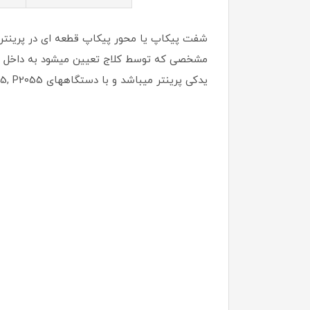
شفت پیکاپ یا محور پیکاپ قطعه ای در پرینتر اس
یدکی پرینتر میباشد و با دستگاههای HP LaserJet P2035, P2055 سازگار است.