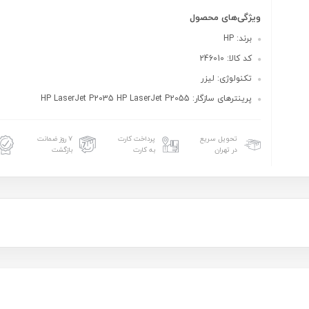
ویژگی‌های محصول
برند: HP
کد کالا: 246010
تکنولوژی: لیزر
پرینترهای سازگار: HP LaserJet P2035 HP LaserJet P2055
تحویل سریع
پرداخت کارت
۷ روز ضمانت
در تهران
به کارت
بازگشت