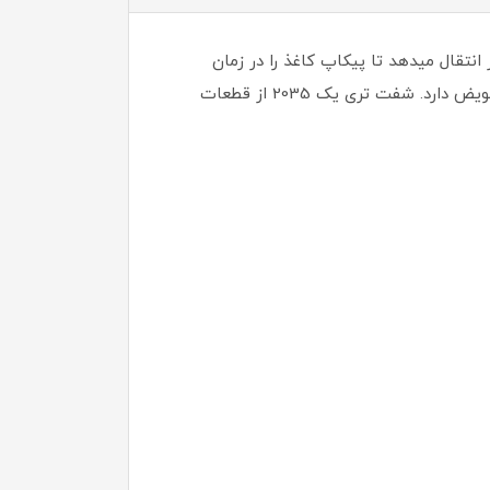
نتقال میدهد تا پیکاپ کاغذ را در زمان
مشخصی که توسط کلاج تعیین میشود به داخل پرینتر هدایت کند.گاهی ممکن است بشکند که در این صورت نیاز به تعویض دارد. شفت تری یک 2035 از قطعات