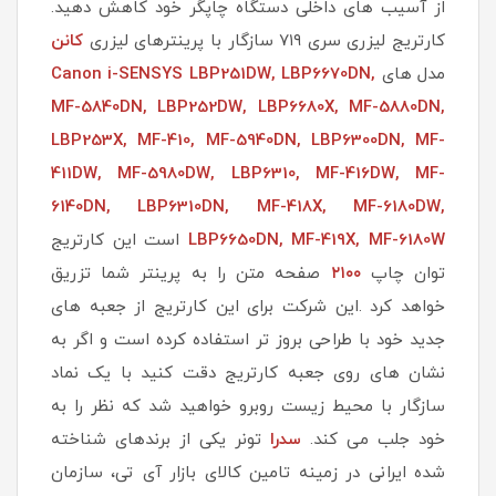
از آسیب های داخلی دستگاه چاپگر خود کاهش دهید.
کارتریج لیزری سری ۷۱۹ سازگار با پرینترهای لیزری
کانن
مدل های
LBP6670DN,
Canon i-SENSYS LBP251DW,
MF-5840DN, LBP252DW, LBP6680X, MF-5880DN,
LBP253X, MF-410, MF-5940DN, LBP6300DN, MF-
411DW, MF-5980DW, LBP6310, MF-416DW, MF-
6140DN, LBP6310DN, MF-418X, MF-6180DW,
LBP6650DN, MF-419X, MF-6180W
است این کارتریج
توان چاپ
۲۱۰۰
صفحه متن را به پرینتر شما تزریق
خواهد کرد .این شرکت برای این کارتریج از جعبه های
جدید خود با طراحی بروز تر استفاده کرده است و اگر به
نشان های روی جعبه کارتریج دقت کنید با یک نماد
سازگار با محیط زیست روبرو خواهید شد که نظر را به
خود جلب می کند.
سدرا
تونر یکی از برندهای شناخته
شده ایرانی در زمینه تامین کالای بازار آی تی، سازمان