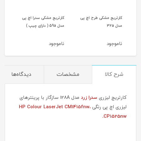
ی
کارتریج مشکی طرح اچ پی
کارتریج مشکی سدرا اچ پی
کارتر
مدل 32a
مدل 59a ( دارای چیپ )
ناموجود
ناموجود
نام
شرح کالا
مشخصات
دیدگاه‌ها
کارتریج لیزری
سدرا زرد
مدل 128A سازگار با پرینترهای
لیزری اچ پی رنگی
HP Colour LaserJet CM1415fnw،
CP1525nw.