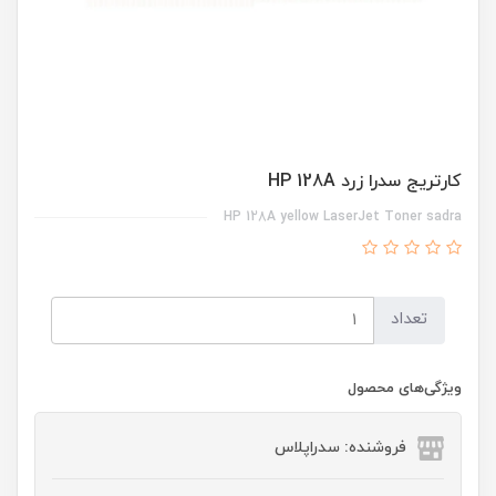
کارتریج سدرا زرد HP 128A
HP 128A yellow LaserJet Toner sadra
تعداد
ویژگی‌های محصول
فروشنده: سدراپلاس