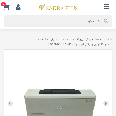
0
خانه
قطعات یدکی پرینتر >
درب / سینی / کاست
در کارتریج پرینتر اچ پی LaserJet Pro M402