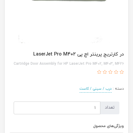
در کارتریج پرینتر اچ پی LaserJet Pro M402
Cartridge Door Assembly for HP LaserJet Pro M402, M403, M426
دسته :
درب / سینی / کاست
تعداد
ویژگی‌های محصول