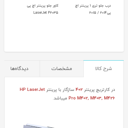
ج)
درب جلو تری 1 پرینتر اچ
کاور جلو پرینتر اچ پی
تری 
پی2014 / 2015
LaserJet P2035
سپریش
شرح کالا
مشخصات
دیدگاه‌ها
در کارتریج پرینتر
402
سازگار با پرینتر
HP LaserJet
Pro M402, M403, M426
میباشد.