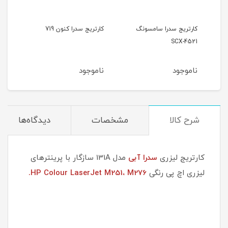
کارتریج سدرا سامسونگ
کارتریج سدرا کنون 719
کارتر
SCX-4521
ناموجود
ناموجود
نام
شرح کالا
مشخصات
دیدگاه‌ها
کارتریج لیزری
سدرا آبی
مدل 131A سازگار با پرینترهای
لیزری اچ پی رنگی
HP Colour LaserJet M251، M276.