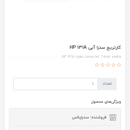
کارتریج سدرا آبی HP 131A
HP 131A cyan LaserJet Toner sadra
تعداد
ویژگی‌های محصول
فروشنده: سدراپلاس