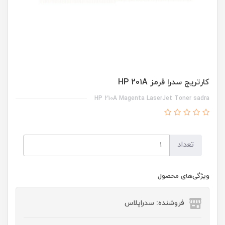
کارتریج سدرا قرمز HP 201A
HP 210A Magenta LaserJet Toner sadra
تعداد
ویژگی‌های محصول
فروشنده: سدراپلاس