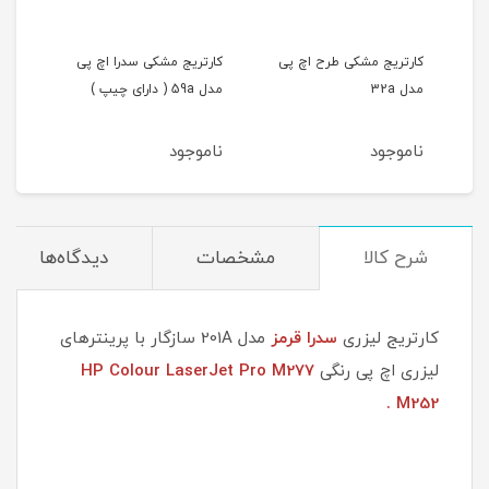
ی
کارتریج مشکی طرح اچ پی
کارتریج مشکی سدرا اچ پی
کارتر
مدل 32a
مدل 59a ( دارای چیپ )
ناموجود
ناموجود
نام
شرح کالا
مشخصات
دیدگاه‌ها
کارتریج لیزری
سدرا قرمز
مدل 201A سازگار با پرینترهای
لیزری اچ پی رنگی
HP Colour LaserJet Pro M277
M252 .