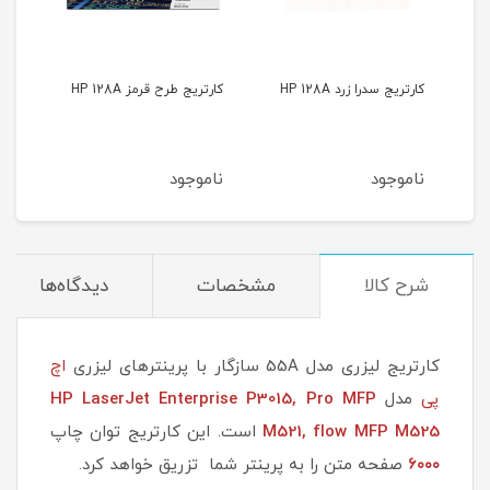
کارتریج سدرا زرد HP 128A
کارتریج طرح قرمز HP 128A
کارتری
ناموجود
ناموجود
نام
شرح کالا
مشخصات
دیدگاه‌ها
کارتریج لیزری مدل 55A سازگار با پرینترهای لیزری
اچ
پی
مدل
HP LaserJet Enterprise P3015, Pro MFP
MFP M525
M521, flow
است. این کارتریج توان چاپ
۶۰۰۰
صفحه متن را به پرینتر شما تزریق خواهد کرد.