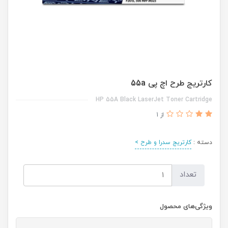
کارتریج طرح اچ پی 55a
HP 55A Black LaserJet Toner Cartridge
از 1
دسته :
کارتریج سدرا و طرح >
تعداد
ویژگی‌های محصول