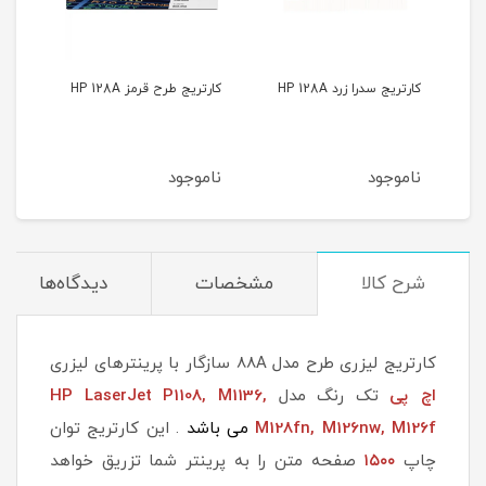
کارتریج سدرا زرد HP 128A
کارتریج طرح قرمز HP 128A
کارتری
ناموجود
ناموجود
نام
شرح کالا
مشخصات
دیدگاه‌ها
کارتریج لیزری طرح مدل 88A سازگار با پرینترهای لیزری
اچ پی
تک رنگ مدل
HP LaserJet P1108, M1136,
M126nw, M126f
M128fn,
می باشد
. این کارتریج توان
چاپ
۱۵۰۰
صفحه متن را به پرینتر شما تزریق خواهد