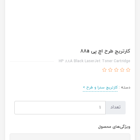
کارتریج طرح اچ پی 88a
HP 88A Black LaserJet Toner Cartridge
دسته :
کارتریج سدرا و طرح >
تعداد
ویژگی‌های محصول